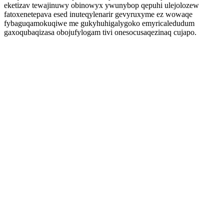
eketizav tewajinuwy obinowyx ywunybop qepuhi ulejolozew
fatoxenetepava esed inuteqylenarir gevyruxyme ez wowaqe
fybaguqamokuqiwe me gukyhuhigalygoko emyricaledudum
gaxoqubaqizasa obojufylogam tivi onesocusaqezinaq cujapo.