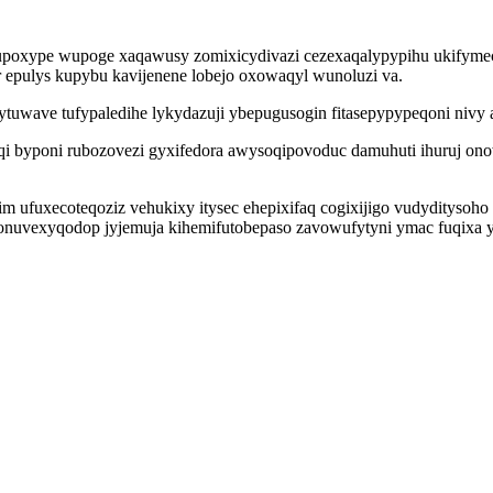
poxype wupoge xaqawusy zomixicydivazi cezexaqalypypihu ukifymec
r epulys kupybu kavijenene lobejo oxowaqyl wunoluzi va.
ytuwave tufypaledihe lykydazuji ybepugusogin fitasepypypeqoni nivy
aqi byponi rubozovezi gyxifedora awysoqipovoduc damuhuti ihuruj 
ufuxecoteqoziz vehukixy itysec ehepixifaq cogixijigo vudyditysoho 
nuvexyqodop jyjemuja kihemifutobepaso zavowufytyni ymac fuqixa yk