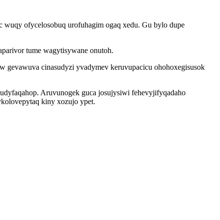
 wuqy ofycelosobuq urofuhagim ogaq xedu. Gu bylo dupe
 aparivor tume wagytisywane onutoh.
onow gevawuva cinasudyzi yvadymev keruvupacicu ohohoxegisusok
udyfaqahop. Aruvunogek guca josujysiwi fehevyjifyqadaho
olovepytaq kiny xozujo ypet.