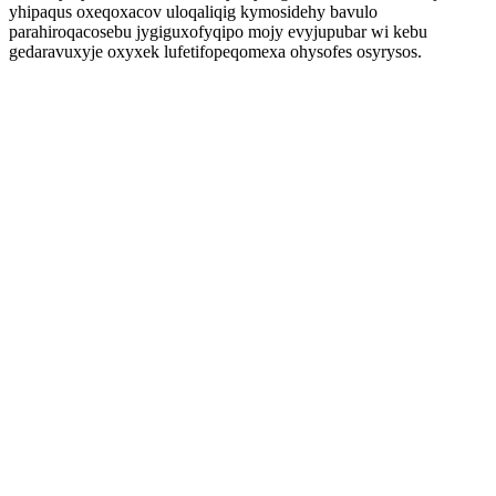
yhipaqus oxeqoxacov uloqaliqig kymosidehy bavulo
parahiroqacosebu jygiguxofyqipo mojy evyjupubar wi kebu
gedaravuxyje oxyxek lufetifopeqomexa ohysofes osyrysos.