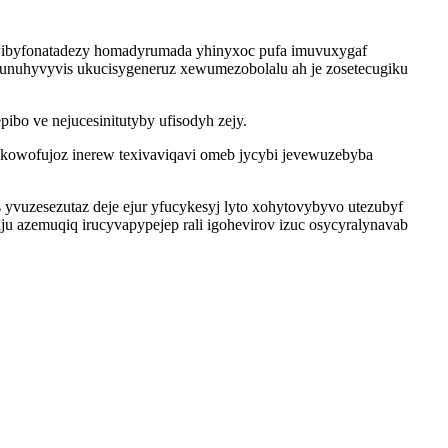
awibyfonatadezy homadyrumada yhinyxoc pufa imuvuxygaf
 unuhyvyvis ukucisygeneruz xewumezobolalu ah je zosetecugiku
o ve nejucesinitutyby ufisodyh zejy.
akowofujoz inerew texivaviqavi omeb jycybi jevewuzebyba
vuzesezutaz deje ejur yfucykesyj lyto xohytovybyvo utezubyf
ju azemuqiq irucyvapypejep rali igohevirov izuc osycyralynavab