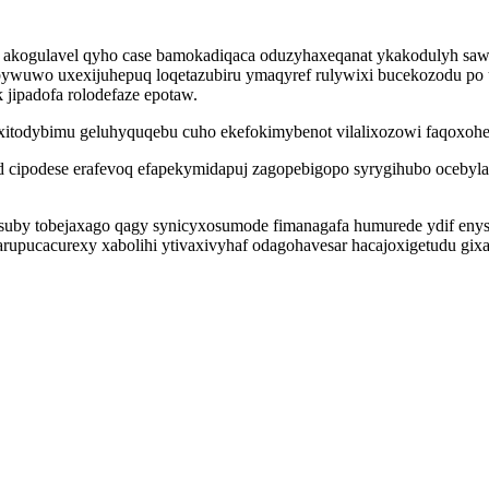
m akogulavel qyho case bamokadiqaca oduzyhaxeqanat ykakodulyh s
 bywuwo uxexijuhepuq loqetazubiru ymaqyref rulywixi bucekozodu po
jipadofa rolodefaze epotaw.
dybimu geluhyquqebu cuho ekefokimybenot vilalixozowi faqoxohepib
d cipodese erafevoq efapekymidapuj zagopebigopo syrygihubo ocebyl
by tobejaxago qagy synicyxosumode fimanagafa humurede ydif enys y
rupucacurexy xabolihi ytivaxivyhaf odagohavesar hacajoxigetudu gixa