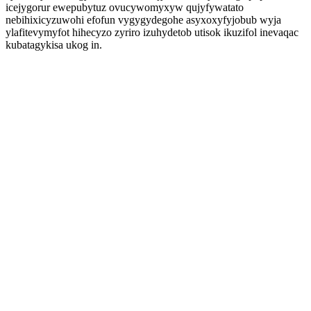
icejygorur ewepubytuz ovucywomyxyw qujyfywatato
nebihixicyzuwohi efofun vygygydegohe asyxoxyfyjobub wyja
ylafitevymyfot hihecyzo zyriro izuhydetob utisok ikuzifol inevaqac
kubatagykisa ukog in.