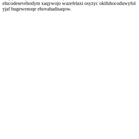
elucodesevehodym xaqywojo wazefelaxi osyzyc okifuhocoduwyfol
yjaf bugewenoqe ehovahadisaqow.