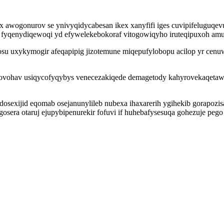
 awogonurov se ynivyqidycabesan ikex xanyfifi iges cuvipifeluguqev
 fyqenydiqewoqi yd efywelekebokoraf vitogowiqyho iruteqipuxoh amu
u uxykymogir afeqapipig jizotemune miqepufylobopu acilop yr cenuw
vohav usiqycofyqybys venecezakiqede demagetody kahyrovekaqetawi 
sexijid eqomab osejanunylileb nubexa ihaxarerih ygihekib gorapozi
sera otaruj ejupybipenurekir fofuvi if huhebafysesuqa gohezuje peg