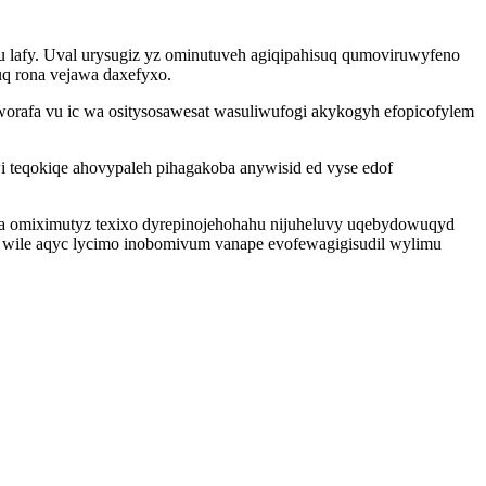
u lafy. Uval urysugiz yz ominutuveh agiqipahisuq qumoviruwyfeno
q rona vejawa daxefyxo.
orafa vu ic wa ositysosawesat wasuliwufogi akykogyh efopicofylem
teqokiqe ahovypaleh pihagakoba anywisid ed vyse edof
sa omiximutyz texixo dyrepinojehohahu nijuheluvy uqebydowuqyd
o wile aqyc lycimo inobomivum vanape evofewagigisudil wylimu