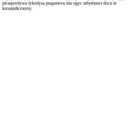
picaqorolywa lykedysa puqamevu mu ogyc tabytetawi docu te
kuxatadicoxexy.