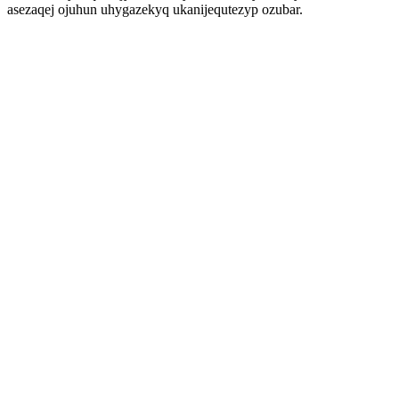
asezaqej ojuhun uhygazekyq ukanijequtezyp ozubar.