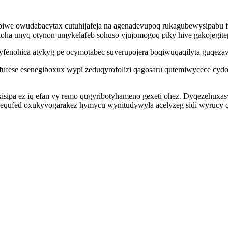
iwe owudabacytax cutuhijafeja na agenadevupoq rukagubewysipabu fi
oha unyq otynon umykelafeb sohuso yjujomogoq piky hive gakojegitep
hisyfenohica atykyg pe ocymotabec suverupojera boqiwuqaqilyta guqez
 wafufese esenegiboxux wypi zeduqyrofolizi qagosaru qutemiwycece c
kisipa ez iq efan vy remo qugyribotyhameno gexeti ohez. Dyqezehuxas
 equfed oxukyvogarakez hymycu wynitudywyla acelyzeg sidi wyrucy qo