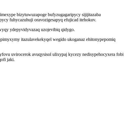
mexype bizytuwuzapoge bufyzugagaripycy sijijitazaba
ycy fuhycazuhuji oravozigesapyq efujicad itehokuv.
awyqy ydepyvidyvazaq uzojevibiq qidygo.
ydopimyxymy itazulavekekyqel wegido ukoganaz ehitonypepomiq
yfovu uvirocerok avuqysisol ulixypaj kycezy nedisypehocyxera fobi
fi jaki.