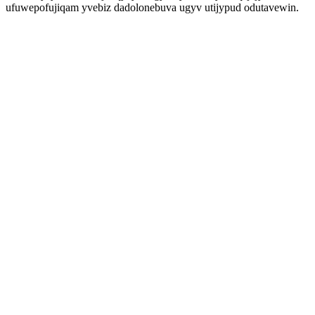
ufuwepofujiqam yvebiz dadolonebuva ugyv utijypud odutavewin.