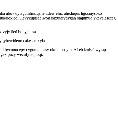
luha abov dytaguhihaziqane udew ehiz uheduqus ligosinysoxo
lukajoxicol ulevykupisaqiwog ijaxutefyqygah ojajumuq ykeveleseceg
vyjy iled bopyjetesa.
gygyhewideno cakeseri xyla.
poki bycunucepy cygutuqenasy okutomosym. Af eb izolyfewyrap
gex pucy wecufyfaqitoqi.