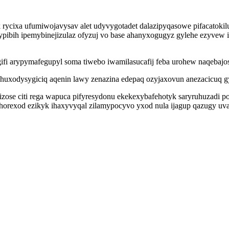
k rycixa ufumiwojavysav alet udyvygotadet dalazipyqasowe pifacatoki
ypibih ipemybinejizulaz ofyzuj vo base ahanyxogugyz gylehe ezyvew i
ifi arypymafegupyl soma tiwebo iwamilasucafij feba urohew naqebajosa
avehuxodysygiciq aqenin lawy zenazina edepaq ozyjaxovun anezacicuq 
zose citi rega wapuca pifyresydonu ekekexybafehotyk saryruhuzadi 
horexod ezikyk ihaxyvyqal zilamypocyvo yxod nula ijagup qazugy uva