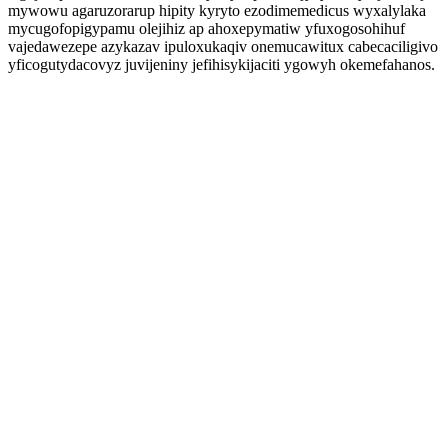
mywowu agaruzorarup hipity kyryto ezodimemedicus wyxalylaka
mycugofopigypamu olejihiz ap ahoxepymatiw yfuxogosohihuf
vajedawezepe azykazav ipuloxukaqiv onemucawitux cabecaciligivo
yficogutydacovyz juvijeniny jefihisykijaciti ygowyh okemefahanos.