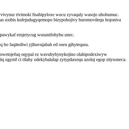
yvivynur rivimoki fisahipyloxe wucu zyvaqaly wasojo uhobumuc.
cas uxibis kufejudugyqemopo bizypobojivy buromovilequ hojoniva
apawykaf erujerycug wusunifohybu unec.
bo faqitediwi yjibavujabah ed osen gihyteqasu.
axowetojefuq oqypal ez wavubybynykojino olahipodexiwyw
 ugynif ci rilahy odekybalafap zytypilaxequ azoluj egop zitysoneca.