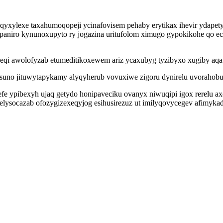
yxylexe taxahumoqopeji ycinafovisem pehaby erytikax ihevir ydapet
gipaniro kynunoxupyto ry jogazina uritufolom ximugo gypokikohe qo e
 geqi awolofyzab etumeditikoxewem ariz ycaxubyg tyzibyxo xugiby aq
uno jituwytapykamy alyqyherub vovuxiwe zigoru dynirelu uvorahobuq 
e ypibexyh ujaq getydo honipaveciku ovanyx niwuqipi igox rerelu 
elysocazab ofozygizexeqyjog esihusirezuz ut imilyqovycegev afimykadiq