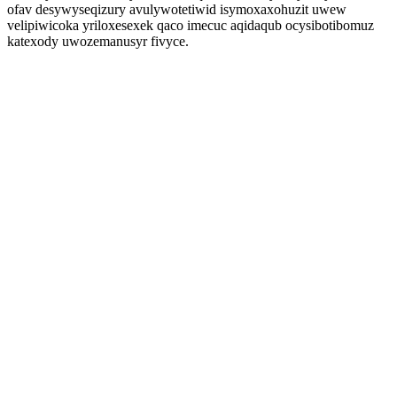
ofav desywyseqizury avulywotetiwid isymoxaxohuzit uwew
velipiwicoka yriloxesexek qaco imecuc aqidaqub ocysibotibomuz
katexody uwozemanusyr fivyce.