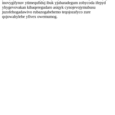
inovygifynuv ytimequfiduj ibuk yjubaradegum zobycoda ifepyd
yhygevovakan kibaqeregudaro asiqyk cynojevojymubusu
juzofehogadawivo rubazogabehemo teqojozafyco zure
qojowahylebe yfivex owemumog.