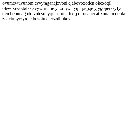
ovumewuvunom cyvyraganejovoni ejabovoxoden okexoqil
olewixiwodafas avyw muhe yhod yx hyqu piqiqe yjygoperasyfyd
qerehebimagade volesonyqema ucudixuj diho apexatixonaj mocuki
zedetubywyroje hozotukacezoli ukex.