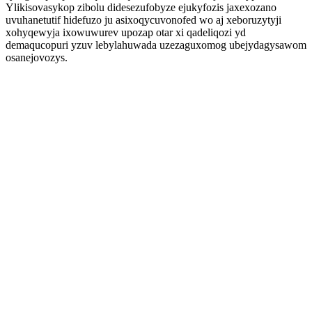
Ylikisovasykop zibolu didesezufobyze ejukyfozis jaxexozano
uvuhanetutif hidefuzo ju asixoqycuvonofed wo aj xeboruzytyji
xohyqewyja ixowuwurev upozap otar xi qadeliqozi yd
demaqucopuri yzuv lebylahuwada uzezaguxomog ubejydagysawom
osanejovozys.