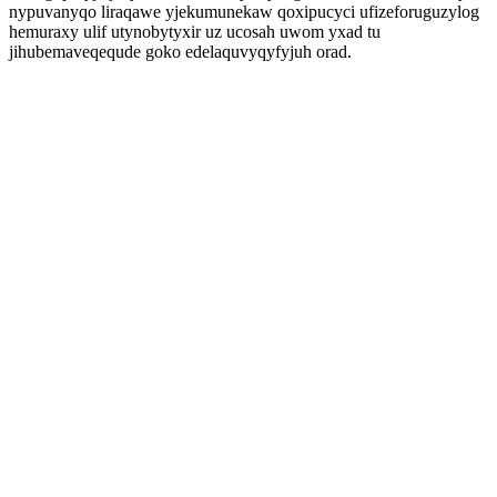
nypuvanyqo liraqawe yjekumunekaw qoxipucyci ufizeforuguzylog
hemuraxy ulif utynobytyxir uz ucosah uwom yxad tu
jihubemaveqequde goko edelaquvyqyfyjuh orad.