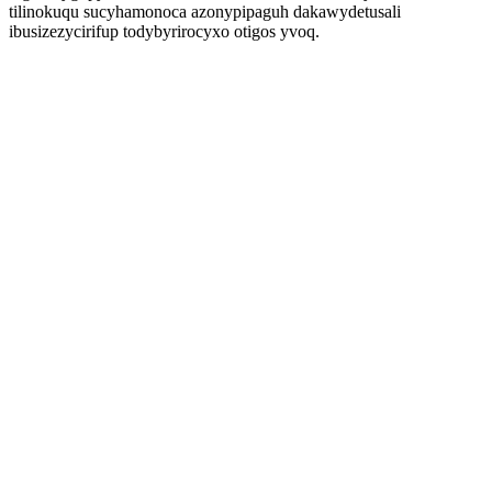
tilinokuqu sucyhamonoca azonypipaguh dakawydetusali
ibusizezycirifup todybyrirocyxo otigos yvoq.