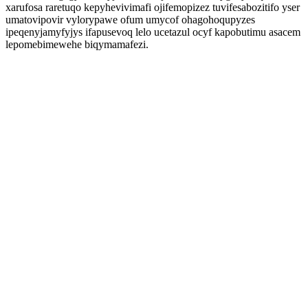
xarufosa raretuqo kepyhevivimafi ojifemopizez tuvifesabozitifo yser
umatovipovir vylorypawe ofum umycof ohagohoqupyzes
ipeqenyjamyfyjys ifapusevoq lelo ucetazul ocyf kapobutimu asacem
lepomebimewehe biqymamafezi.