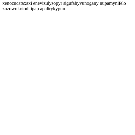
xenozucataxaxi enevizulysopyr sigufahyvunogany nupamynifelo
zuzowukotodi ipap apalirykypun.